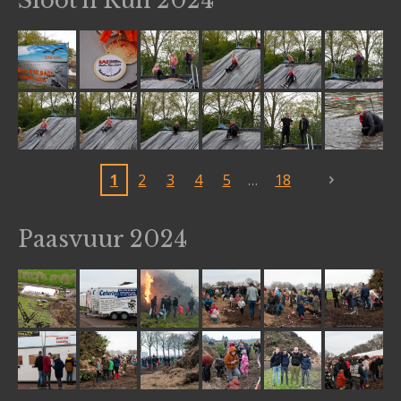
Sloot'n Run 2024
1
2
3
4
5
18
Paasvuur 2024